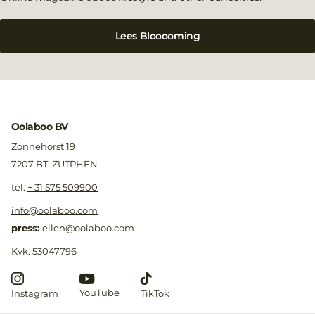
Lees Blooooming
Oolaboo BV
Zonnehorst 19
7207 BT ZUTPHEN
​tel:
+ 31 575 509900
info@oolaboo.com
press:
ellen@oolaboo.com
Kvk: 53047796
YouTube
Instagram
TikTok