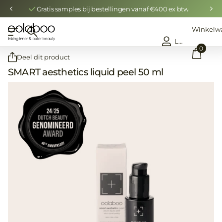
Gratis samples bij bestellingen vanaf €400 ex btw
Winkelw
Login
0
Deel dit product
SMART aesthetics liquid peel 50 ml