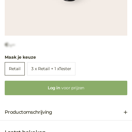
€-,--
Maak je keuze
Retail
3 x Retail + 1 xTester
Log in
voor prijzen
Productomschrijving