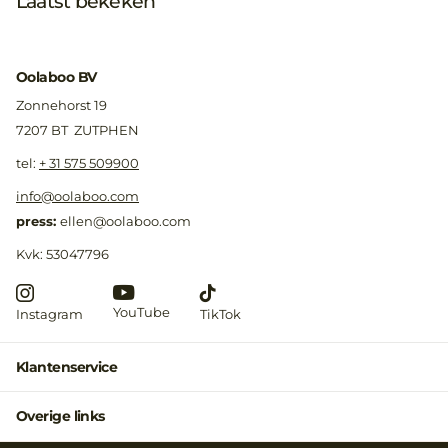
Laatst bekeken
Oolaboo BV
Zonnehorst 19
7207 BT ZUTPHEN
​tel:
+ 31 575 509900
info@oolaboo.com
press:
ellen@oolaboo.com
Kvk: 53047796
YouTube
Instagram
TikTok
Klantenservice
Overige links