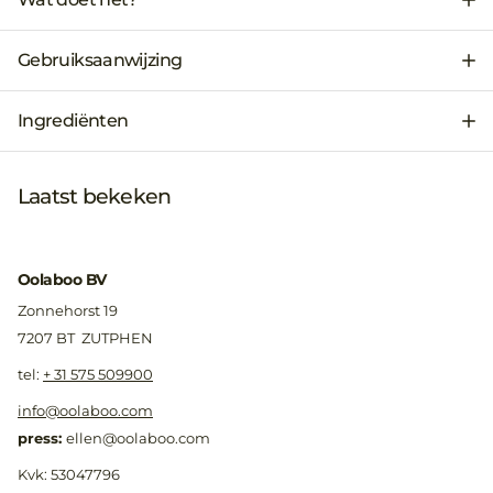
Gebruiksaanwijzing
Ingrediënten
Laatst bekeken
Oolaboo BV
Zonnehorst 19
7207 BT ZUTPHEN
​tel:
+ 31 575 509900
info@oolaboo.com
press:
ellen@oolaboo.com
Kvk: 53047796