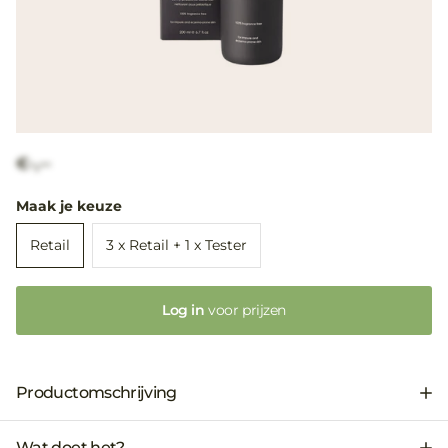
€-,--
Maak je keuze
Retail
3 x Retail + 1 x Tester
Log in
voor prijzen
Productomschrijving
Wat doet het?