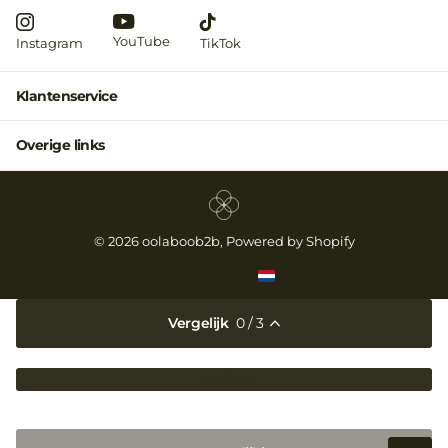
YouTube
Instagram
TikTok
Klantenservice
Overige links
©
2026
oolaboob2b, Powered by Shopify
NL (EUR €)
Menu
Menu
Vergelijk
0
/ 3
Loading