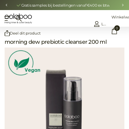
Gratis samples bij bestellingen vanaf €400 ex btw
Winkelw
Login
0
Deel dit product
morning dew prebiotic cleanser 200 ml