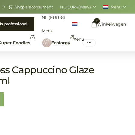
Shop als consument
NL (EUR €)
Menu
Menu
NL (EUR €)
0
Winkelwagen
ls professional
Menu
(7)
(8)
Menu
Super Foodies
Ecolorgy
oss Cappuccino Glaze
 ml