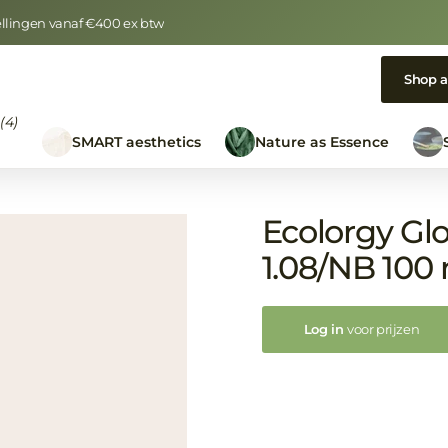
tellingen vanaf €400 ex btw
Shop a
(4)
e
SMART aesthetics
Nature as Essence
Ecolorgy Gl
1.08/NB 100
Log in
voor prijzen