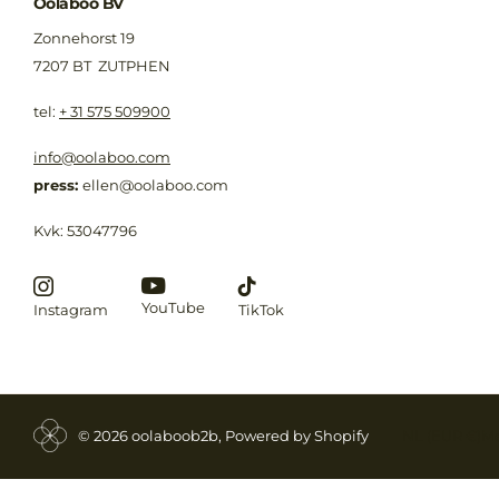
Oolaboo BV
Zonnehorst 19
7207 BT ZUTPHEN
​tel:
+ 31 575 509900
info@oolaboo.com
press:
ellen@oolaboo.com
Kvk: 53047796
YouTube
Instagram
TikTok
©
2026
oolaboob2b, Powered by Shopify
NL (EUR €)
M