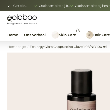
Gratis levering vanaf € 150,00
Gratis samples bij bestellingen vanaf €400 ex btw
Gratis samples bij bes
(3)
Home
Ons verhaal
Skin Care
Hair Car
Homepage
Ecolorgy Gloss Cappuccino Glaze 1.08/NB 100 ml