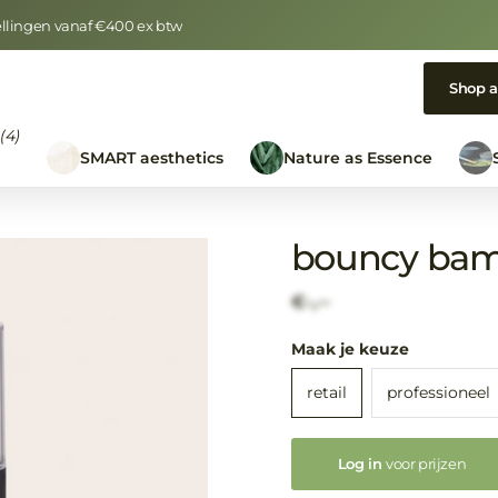
tellingen vanaf €400 ex btw
Shop a
(4)
e
SMART aesthetics
Nature as Essence
bouncy bam
€-,--
Maak je keuze
retail
professioneel
Log in
voor prijzen