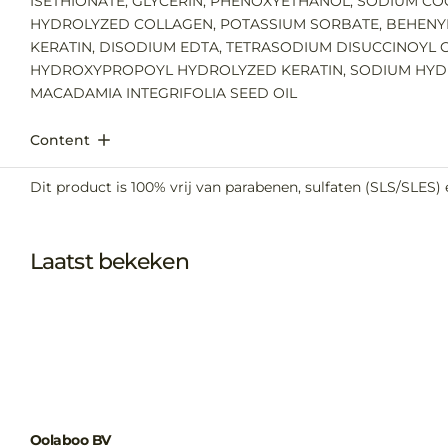
ISETHIONATE, GLYCERIN, PHENOXYETHANOL, SODIUM C
HYDROLYZED COLLAGEN, POTASSIUM SORBATE, BEHENYL
KERATIN, DISODIUM EDTA, TETRASODIUM DISUCCINOYL C
HYDROXYPROPOYL HYDROLYZED KERATIN, SODIUM HYDRO
MACADAMIA INTEGRIFOLIA SEED OIL
Content
Dit product is 100% vrij van parabenen, sulfaten (SLS/SLES) 
Laatst bekeken
Oolaboo BV