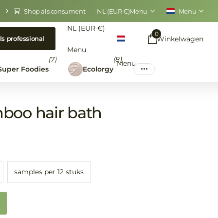
Shop als consument
NL (EUR €)
Menu
Menu
NL (EUR €)
0
Winkelwagen
ls professional
Menu
(7)
(8)
Menu
Super Foodies
Ecolorgy
boo hair bath
samples per 12 stuks