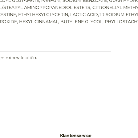
OCOYL GLUTAMATE, PARFUM, SODIUM BENZOATE, GUAR HYDR
/STEARYL AMINOPROPANEDIOL ESTERS, CITRONELLYL METH
YSTINE, ETHYLHEXYLGLYCERIN, LACTIC ACID,TRISODIUM ET
XIDE, HEXYL CINNAMAL, BUTYLENE GLYCOL, PHYLLOSTACHY
en minerale oliën.
Klantenservice