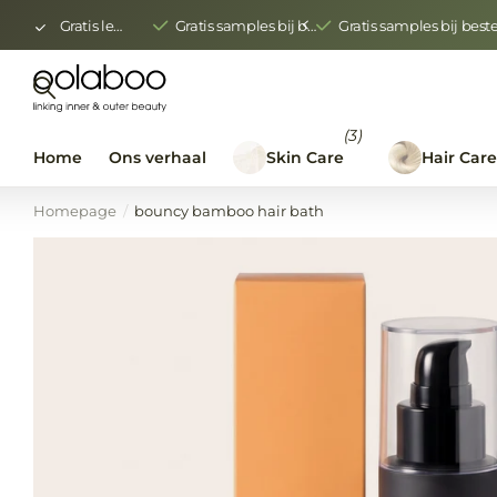
Gratis levering vanaf € 150,00
Gratis samples bij bestellingen vanaf €400 ex btw
Gratis samples bij bes
(3)
Home
Ons verhaal
Skin Care
Hair Car
Homepage
bouncy bamboo hair bath