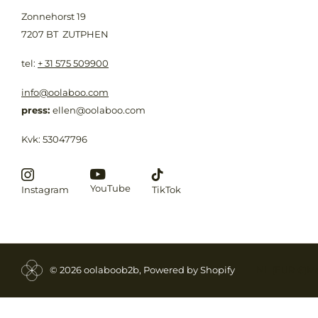
Zonnehorst 19
7207 BT ZUTPHEN
​tel:
+ 31 575 509900
info@oolaboo.com
press:
ellen@oolaboo.com
Kvk: 53047796
YouTube
Instagram
TikTok
©
2026
oolaboob2b, Powered by Shopify
NL (EUR €)
M