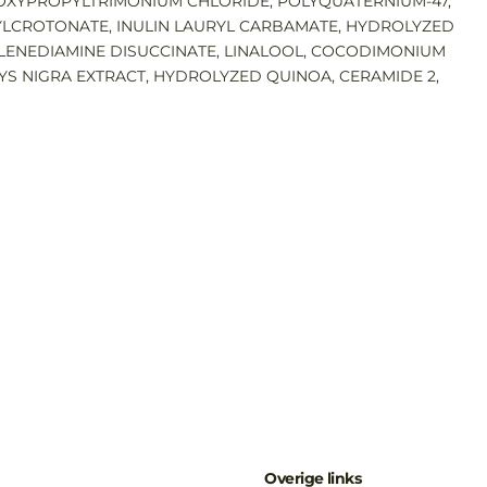
OXYPROPYLTRIMONIUM CHLORIDE, POLYQUATERNIUM-47,
YLCROTONATE, INULIN LAURYL CARBAMATE, HYDROLYZED
HYLENEDIAMINE DISUCCINATE, LINALOOL, COCODIMONIUM
S NIGRA EXTRACT, HYDROLYZED QUINOA, CERAMIDE 2,
Overige links