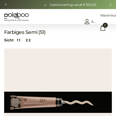
Gratis levering vanaf € 150,00
Warenko
Anmelden
0
Farbiges Semi (51)
Sicht
1
1
2
2