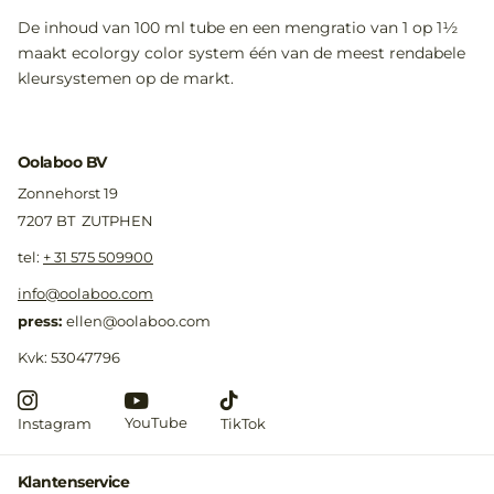
De inhoud van 100 ml tube en een mengratio van 1 op 1½
maakt ecolorgy color system één van de meest rendabele
kleursystemen op de markt.
Oolaboo BV
Zonnehorst 19
7207 BT ZUTPHEN
​tel:
+ 31 575 509900
info@oolaboo.com
press:
ellen@oolaboo.com
Kvk: 53047796
YouTube
Instagram
TikTok
Klantenservice