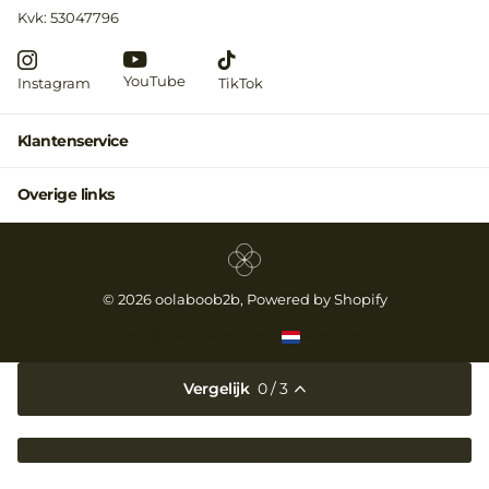
Kvk: 53047796
YouTube
Instagram
TikTok
Klantenservice
Overige links
©
2026
oolaboob2b, Powered by Shopify
NL (EUR €)
Menu
Menu
Vergelijk
0
/ 3
Loading