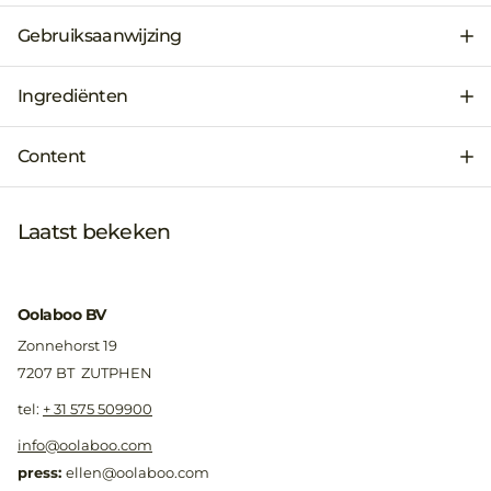
Gebruiksaanwijzing
Ingrediënten
Content
Laatst bekeken
Oolaboo BV
Zonnehorst 19
7207 BT ZUTPHEN
​tel:
+ 31 575 509900
info@oolaboo.com
press:
ellen@oolaboo.com