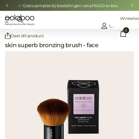
Gratis samples bij bestellingen vanaf €400 ex btw
Winkelw
Login
0
Deel dit product
skin superb bronzing brush - face