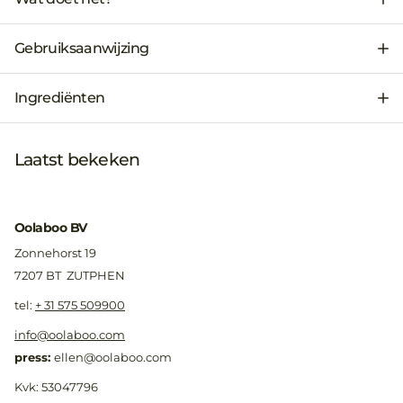
Gebruiksaanwijzing
Ingrediënten
Laatst bekeken
Oolaboo BV
Zonnehorst 19
7207 BT ZUTPHEN
​tel:
+ 31 575 509900
info@oolaboo.com
press:
ellen@oolaboo.com
Kvk: 53047796