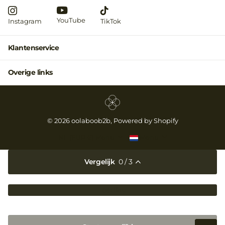
YouTube
Instagram
TikTok
Klantenservice
Overige links
©
2026
oolaboob2b, Powered by Shopify
NL (EUR €)
Menu
Menu
Vergelijk
0
/ 3
Loading