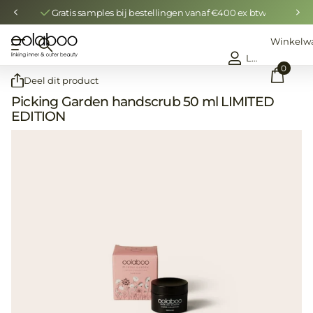
Gratis samples bij bestellingen vanaf €400 ex btw
Winkelw
Login
0
Deel dit product
Picking Garden handscrub 50 ml LIMITED
EDITION